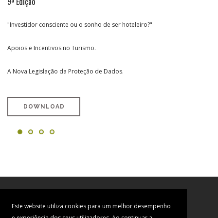
9ª Edição
8ª Edição
7ª Edição
6ª Edição
"Investidor consciente ou o sonho de ser hoteleiro?"
Reabilitação e Requalificação Urbana
Rumo ao Investimento Turístico em Portugal
Especial Região Oeste
Apoios e Incentivos no Turismo.
A Nova Legislação da Proteção de Dados.
DOWNLOAD
DOWNLOAD
DOWNLOAD
DOWNLOAD
Este website utiliza cookies para um melhor desempenho
e experiência dos seus utilizadores. Ao continuar a