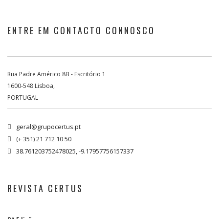
ENTRE EM CONTACTO CONNOSCO
Rua Padre Américo 8B - Escritório 1
1600-548 Lisboa,
PORTUGAL
geral@grupocertus.pt

(+ 351) 21 712 10 50

38.761203752478025, -9.17957756157337

REVISTA CERTUS