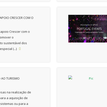
APOIO CRESCER COM O
apoio Crescer com o
romover o
o sustentável dos
 especial (...)

O AO TURISMO
sas na realização de
para a aquisição de
sistemas ou para a